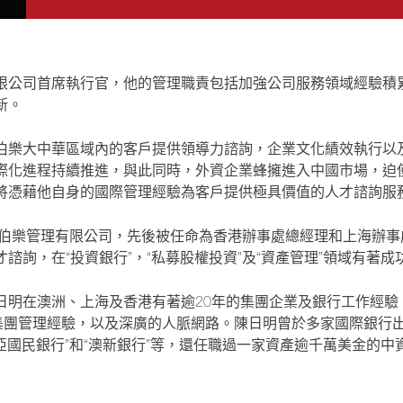
限公司
首席執行官，他的管理職責包括加強公司服務領域經驗積
新。
伯樂大中華區域內的客戶提供領導力諮詢，企業文化績效執行以
際化進程持續推進，與此同時，外資企業蜂擁進入中國市場，迫
將憑藉他自身的國際管理經驗為客戶提供極具價值的人才諮詢服
伯樂管理有限公司，先後被任命為香港辦事處總經理和上海辦事
才諮詢，在
“
投
資銀
行
”
，
“
私募股
權
投
資
”
及
“
資產
管理
”
領
域有著成
日明在澳洲、上海及香港有著逾
20
年的集
團
企
業
及
銀
行工作
經驗
集團管理經驗，以及深廣的人脈網路。陳日明
曾於多家國
際銀
行
亞
國民
銀
行
”
和
“
澳新
銀
行
”
等，
還任職過一家資產逾千萬美金的中