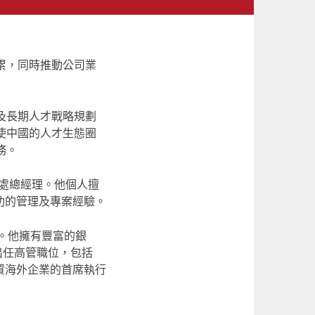
累，同時推動公司業
及長期人才戰略規劃
使中國的人才生態圈
務。
處總經理。他個人擅
功的管理及
專
案
經驗
。
。他
擁
有豐富的
銀
出任高管
職
位，包括
資海外企業的首席執行