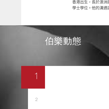
香港出生，
長於澳洲
學士學位
。他的溝通
伯樂動態
1
2