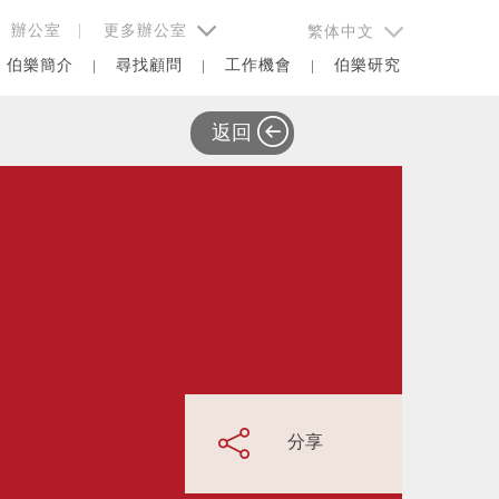
擇
辦公室 |
更多辦公室
繁体中文
伯樂簡介
尋找顧問
工作機會
伯樂研究
返回
分享