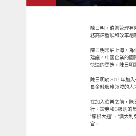
陳日明，伯樂管理有
務高速發展和改革創
陳日明常駐上海，為
建議。中國企業的國
快速的更迭，陳日明
陳日明於
2015
年加入
長金融服務領域的人
在加入伯
樂
之前，
陳
行、
證
券和
C
級別的
“
摩根大通
”
，
“
澳大利
官。