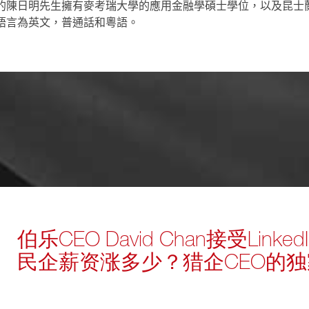
的陳日明先生擁有麥考瑞大學的應用金融學碩士學位，以及昆士
語
言
為
英文，普通
話
和
粵
語
。
伯乐CEO David Chan接受Lin
民企薪资涨多少？猎企CEO的