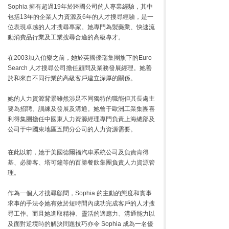
Sophia 擁有超過19年於跨國公司的人專業經驗，其中
包括13年的企業人力資源及6年的人才搜尋經驗，是一
位表現卓越的人才搜尋專家。她專門為製藥業、快速流
動消費品行業及工業搜尋合適的高級專才。
在2003加入伯樂之前，她於英國優瑞集團旗下的Euro
Search 人才搜尋公司擔任顧問及業務發展經理。她善
於和來自不同行業的高級客戶建立深厚的關係。
她的人力資源背景雖然涉足不同獨特的職能但其長處主
要為招聘、訓練及發展及溝通。她曾于歐洲工業集團喜
利得集團擔任中國東人力資源經理專門負責上海總部及
公司于中國東地區五間分公司的人力資源需要。
在此以前，她于美國德爾福汽車系統公司及負責肯得
基、必勝客、塔可鐘等的百勝餐飲集團負責人力資源管
理。
作為一個人才搜尋顧問，Sophia 的主動的態度和實事
求事的手法令她有效於短時間內成功完成客戶的人才搜
尋工作。而且她進取精神、靈活的適應力、溝通能力以
及面對逆境時的解決問題技巧亦令 Sophia 成為一名優