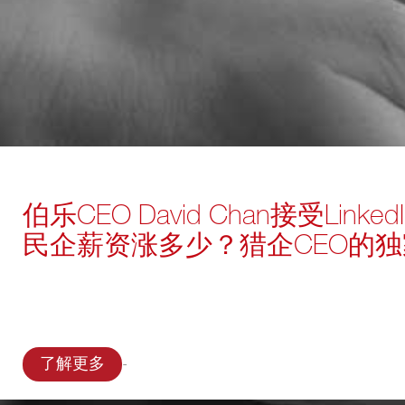
伯乐CEO David Chan接受Lin
民企薪资涨多少？猎企CEO的
-
了解更多